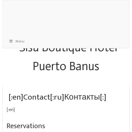
Menu
[:en]Contact[:ru]Контакты[:]
[:en]
Reservations