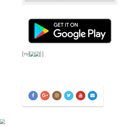
[:ru]
[:]