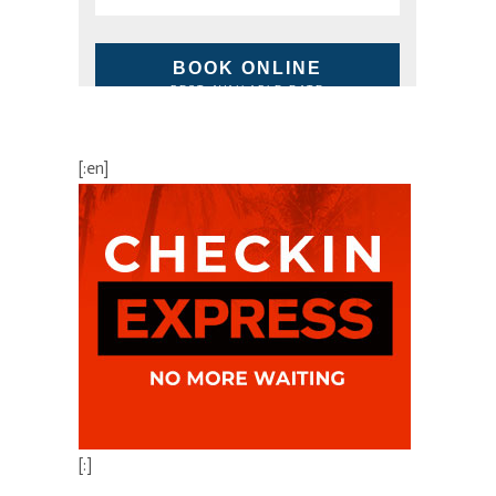
BOOK ONLINE
BEST AVAILABLE RATE
[:en]
[:]